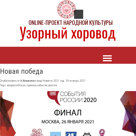
ONLINE-ПРОЕКТ НАРОДНОЙ КУЛЬТУРЫ
Узорный хоровод
Новая победа
Опубликован от
А.Клименко
вход
Новости 2021 год
· 29 январь 2021
Tags:
всероссийская
,
премия
,
событие
,
россии