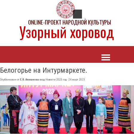
ONLINE-ПРОЕКТ НАРОДНОЙ КУЛЬТУРЫ
Узорный хоровод
Белогорье на Интурмаркете.
Опубликован от
Е.В. Алиханова
вход
Новости 2023 год
· 24 март 2023