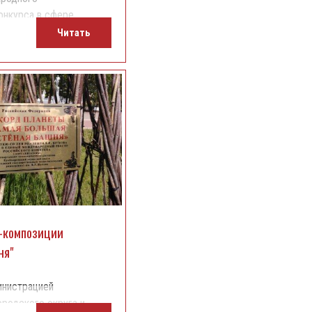
онкурса в сфере
д2020».
Читать
-композиции
ня"
инистрацией
ородского округа и