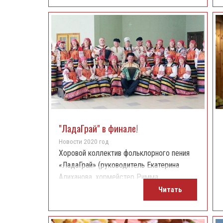
13 ноября в 19 часов.
"ЛадаГрай" в финале!
Новости 2020 год
Хоровой коллектив фольклорного пения
«ЛадаГрай» (руководитель Екатерина
Алиханова, хормейстер Римма
Долгарева) занял второе место в
Читать
зональном этапе Всероссийского
хорового фестиваля. Три видеосюжета