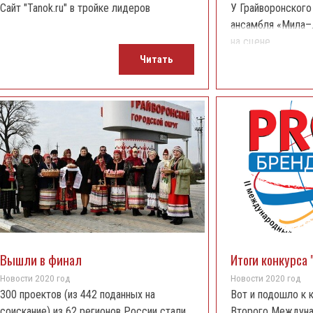
Сайт "Tanok.ru" в тройке лидеров
У Грайворонского
ансамбля «Мила–
на сцене.
Читать
Вышли в финал
Итоги конкурса
Новости 2020 год
Новости 2020 год
300 проектов (из 442 поданных на
Вот и подошло к 
соискание) из 62 регионов России стали
Второго Междуна