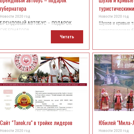
губернатора
туристическими
Новости 2020 год
Новости 2020 год
БРЕНДОВЫЙ АВТОБУС – ПОДАРОК
Шухов и кривые т
ГУБЕРНАТОРА
туристическими 
Читать
Сайт "Tanok.ru" в тройке лидеров
Юбилей "Мила-
Новости 2020 год
Новости 2020 год