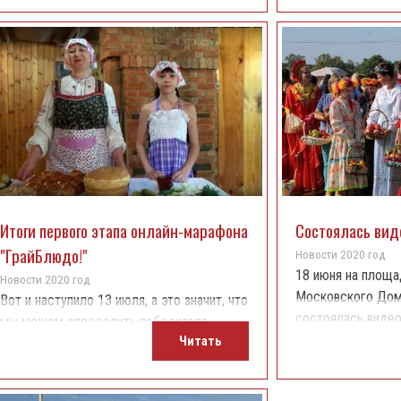
Итоги первого этапа онлайн-марафона
Состоялась вид
"ГрайБлюдо!"
Новости 2020 год
18 июня на площа
Новости 2020 год
Московского Дом
Вот и наступило 13 июля, а это значит, что
состоялась видео
мы можем определить победителя
участием создате
Читать
первого этапа онлайн-марафона
хоровод", замест
кулинарных традиций «ГрайБлюдо!».
управления культ