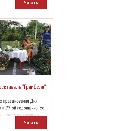
Читать
 и народных промыслов
уры состоялось
омпозиции "Шуховская
гося на центральной
райворона.
фестиваль "ГрайСело"
ах празднования Дня
а и 77-ой годовщины со
 города от немецко-
тчиков,
Читать