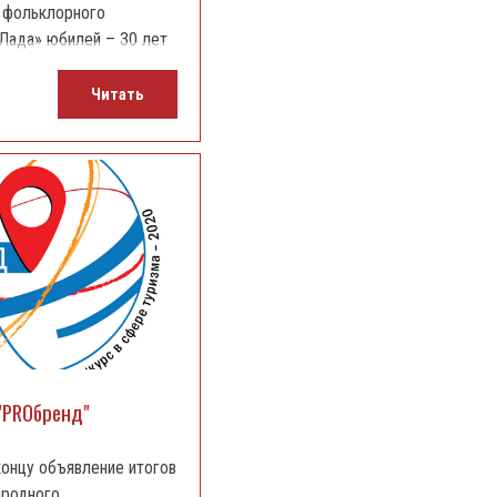
 фольклорного
Лада» юбилей – 30 лет
Читать
 "PROбренд"
концу объявление итогов
родного