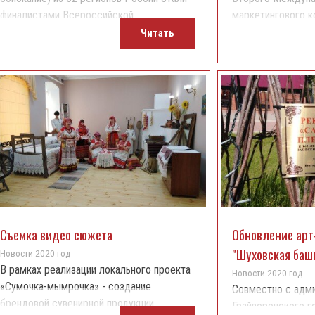
финалистами Всероссийской
маркетингового к
туристической премии «Маршрут года».
туризма «Proбрен
Читать
Съемка видео сюжета
Обновление арт
"Шуховская баш
Новости 2020 год
В рамках реализации локального проекта
Новости 2020 год
«Сумочка-мымрочка» - создание
Совместно с адм
брендовой сувенирной продукции
Грайворонского г