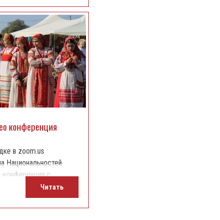
ео конференция
дке в zoom.us
а Национальностей
-конференция с
ля проекта "Узорный
Читать
ителя начальника
уры и молодежной