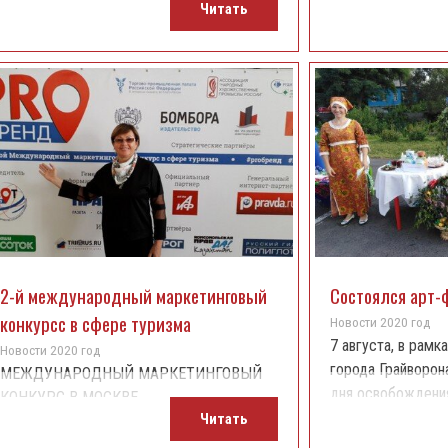
грайворонского края на базе
Читать
отделом туризма
Грайворонского Дома ремесел"
управления культ
состоялась съемка видео ролика,
обновление арт-к
посвященного сувениру грайворонского
башня", находяще
края "Сумочка-мымрочка".
площади города Г
2-й международный маркетинговый
Состоялся арт-
конкурсс в сфере туризма
Новости 2020 год
7 августа, в рамк
Новости 2020 год
города Грайворон
МЕЖДУНАРОДНЫЙ МАРКЕТИНГОВЫЙ
дня освобождения
КОНКУРС В МОСКВЕ
фашистских захва
Читать