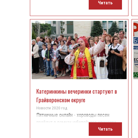
Читать
Катеринкины вечеринки стартуют в
Грайворонском округе
Новости 2020 год
Пятничные онлайн - хороводы песен
пройдут в рамках юбилейного концерта
Читать
фольклорного ансамбля "Мила
-Лада".Цикл песенных концертов стартует