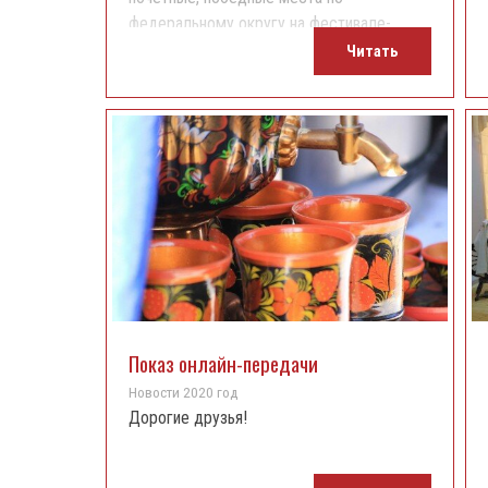
федеральному округу на фестивале-
конкурсе видеопрезентаций «Диво
Читать
России» и первое место на
Всероссийском хоровом фестивале.
Показ онлайн-передачи
Новости 2020 год
Дорогие друзья!