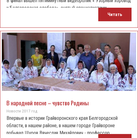
В финал вышел пятиминутный видеоролик « Узорный хоровод
и Белгородская слобода», снятый специалистами
Читать
организационно-методического отдела управления культуры
и молодежной политики администрации Грайворонского
района
Отбор фильмов для специальной программы «Россия
вдохновляет!» проводил оргкомитет III Международного
фестиваля мотивационного кино и спорта BRIDGE of ARTS,
который является титульным в регионе и одним из
центральных событий в России.
В народной песне – чувство Родины
Новости 2017 год
Впервые в истории Грайворонского края Белгородской
области, в нашем районе, в нашем городе Грайвороне
побывал Щуров Вячеслав Михайлович - профессор