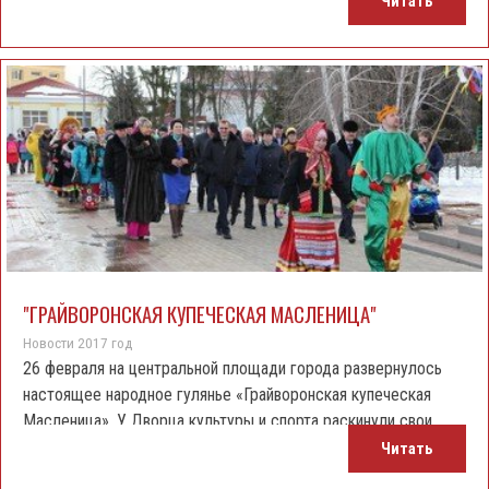
Читать
государственным национальным исследовательским
университетом, администрацией Грайворонского района при
поддержке Ассоциации «Совет муниципальных образований
Белгородской области».
"ГРАЙВОРОНСКАЯ КУПЕЧЕСКАЯ МАСЛЕНИЦА"
Новости 2017 год
26 февраля на центральной площади города развернулось
настоящее народное гулянье «Грайворонская купеческая
Масленица». У Дворца культуры и спорта раскинули свои
торговые ряды ярмарка сельхозпродуктов и сельские
Читать
подворья. Здесь же проходил конкурс на лучшее блюдо