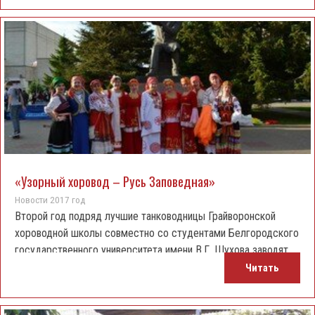
«Узорный хоровод – Русь Заповедная»
Новости 2017 год
Второй год подряд лучшие танководницы Грайворонской
хороводной школы совместно со студентами Белгородского
государственного университета имени В.Г. Шухова заводят
узоры на Межвузовском молодежном фестивале «Русь
Читать
заповедная-3: Жить и работать в России».