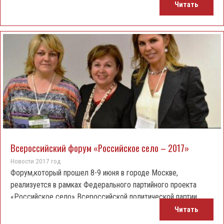
Московской государственной консерватории, один из
Читать
крупнейших российских фольклористов, доктор
искусствоведения, заслуженный деятель искусств РФ, член
Союза композиторов России, известный в России и за
рубежом собиратель, исследователь, популяризатор
музыкального фольклора.
Всероссийский форум «Российское село – 2017»
Новости 2017 год
Форум,который прошел 8-9 июня в городе Москве,
реализуется в рамках Федерального партийного проекта
«Российское село» Всероссийской политической партии
«Единая Россия».
Читать