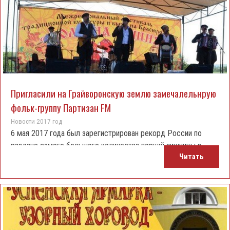
Пригласили на Грайворонскую землю замечалельнрую
фольк-группу Партизан FM
Новости 2017 год
6 мая 2017 года был зарегистрирован рекорд России по
раздаче самого большого количества порций яишницы в
Читать
Новооскольском районе, в казачьем стане «Сосновое».