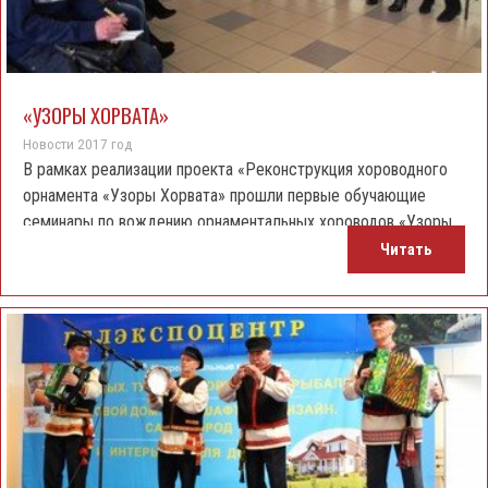
«УЗОРЫ ХОРВАТА»
Новости 2017 год
В рамках реализации проекта «Реконструкция хороводного
орнамента «Узоры Хорвата» прошли первые обучающие
семинары по вождению орнаментальных хороводов «Узоры
Хорвата», которые пройдут в рамках III Международного
Читать
фестиваля народного творчества «Успенская ярмарка –
Узорный хоровод».