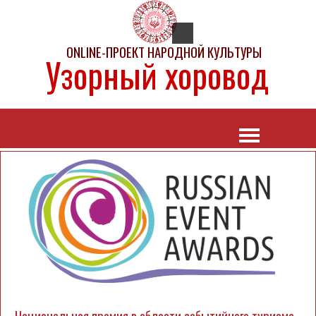
ONLINE-ПРОЕКТ НАРОДНОЙ КУЛЬТУРЫ
Узорный хоровод
Национальная премия в области событийного туризма