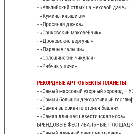
- «Альпийский отдых на Чеховой даче»
- «Кумины кнышики»
- «Просяная дежка»
- «Санковский маковейчик»
- «Дроновские вертуны»
- «Пареные галыши»
- «Солошинский чикулай»
- «Рябчик у печи»
РЕКОРДНЫЕ АРТ-ОБЪЕКТЫ ПЛАНЕТЫ:
- «Самый массовый узорный хоровод – УХ
- «Самый большой декоративный геоглиф
- «Самая высокая плетеная башня»
- «Самая длинная невестинская коса»
БРЕНДОВЫЕ ФЕСТИВАЛЬНЫЕ ПЛОЩАДКИ 
- «Самый длинный свист на мураве»