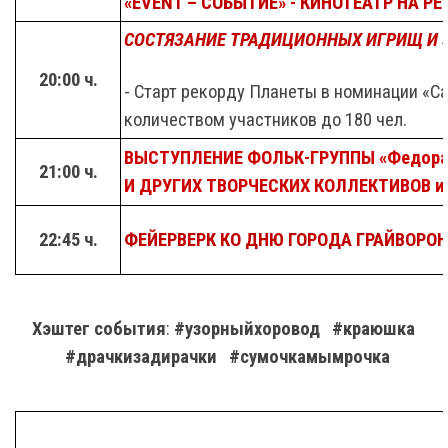
«
EVENT
– СОБЫТИЕ» - КИНОТЕАТР НА РЕ
СОСТЯЗАНИЕ ТРАДИЦИОННЫХ ИГРИЩ И 
20:00 ч.
- Старт рекорду Планеты в номинации «С
количеством участников до 180 чел.
ВЫСТУПЛЕНИЕ ФОЛЬК-ГРУППЫ «ФедораFol
21:00 ч.
И ДРУГИХ ТВОРЧЕСКИХ КОЛЛЕКТИВОВ из
22:45 ч.
ФЕЙЕРВЕРК КО ДНЮ ГОРОДА ГРАЙВОРО
Хэштег события
:
#узорныйхоровод #краюшка
#драчкизадирачки #сумочкамымрочка