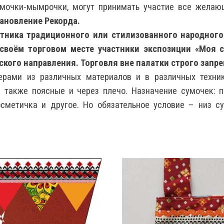
умочки-мымрочки, могут принимать участие все желаю
тановление Рекорда.
стника традиционного или стилизованного народного
а своём торговом месте участники экспозиции «Моя 
кого направления. Торговля вне палатки строго запр
рами из различных материалов и в различных техника
а также поясные и через плечо. Назначение сумочек: п
осметичка и другое. Но обязательное условие – низ 