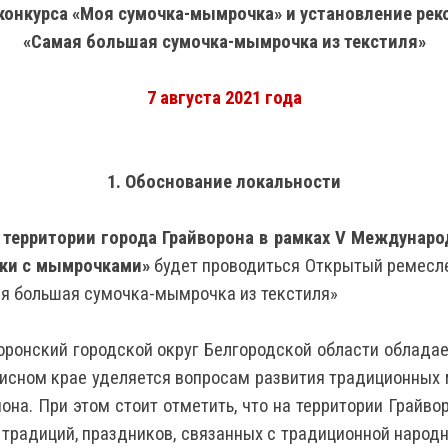
конкурса «Моя сумочка-мымрочка» и установление рек
«Самая большая сумочка-мымрочка из текстиля»
7 августа 2021 года
1. Обоснование локальности
а территории города Грайворона в рамках V Междунар
нки с мымрочками»
будет проводиться Открытый ремесл
я большая сумочка-мымрочка из текстиля»
ронский городской округ Белгородской области облада
сном крае уделяется вопросам развития традиционных 
на. При этом стоит отметить, что на территории Грайво
традиций, праздников, связанных с традиционной народн