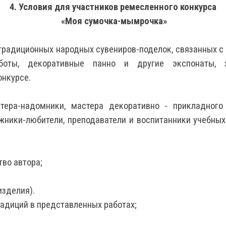
4. Условия для участников ремесленного конкурса
«Моя сумочка-мымрочка»
традиционных народных сувениров-поделок, связанных с
аботы, декоративные панно и другие экспонаты, з
онкурсе.
тера-надомники, мастера декоративно - прикладног
жники-любители, преподаватели и воспитанники учебных
тво автора;
изделия).
радиций в представленных работах;