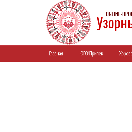
ONLINE-ПР
Узорн
Главная
ОГО!Припек
Хоров