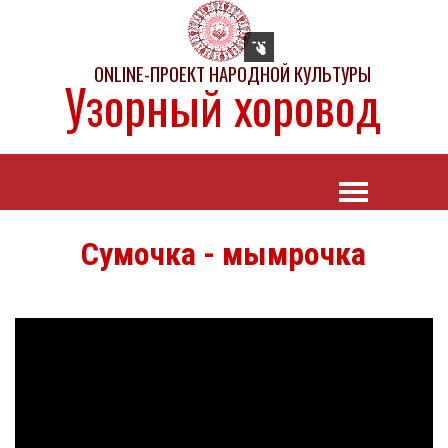
ONLINE-ПРОЕКТ НАРОДНОЙ КУЛЬТУРЫ
Узорный хоровод
Сумочка - мымрочка